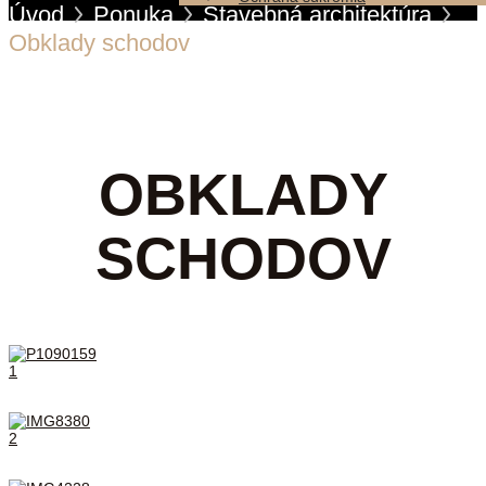
Úvod
Ponuka
Stavebná architektúra
Obklady schodov
OBKLADY
SCHODOV
1
2