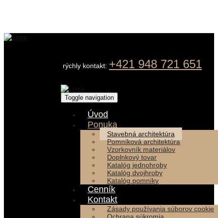
+421 948 721 651
rýchly kontakt:
Toggle navigation
Úvod
Ponuka
Stavebná architektúra
Pomníková architektúra
Vzorkovník materiálov
Doplnkový tovar
Katalóg jednohroby
Katalóg dvojhroby
Katalóg pomníky
Cenník
Kontakt
Zásady používania súborov cookie
Ochrana súkromia