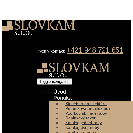
+421 948 721 651
rýchly kontakt:
Toggle navigation
Úvod
Ponuka
Stavebná architektúra
Pomníková architektúra
Vzorkovník materiálov
Doplnkový tovar
Katalóg jednohroby
Katalóg dvojhroby
Katalóg pomníky