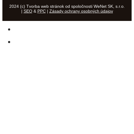
2024 (c) Tvorba web stránok od spoločnosti WeNet SK, s.r.o.
|
SEO
&
PPC
|
Zásady ochrany osobných údajov