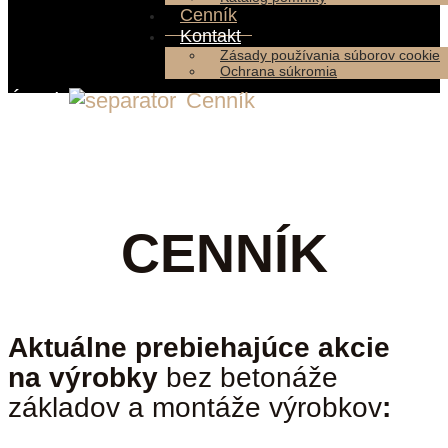
Cenník
Kontakt
Zásady používania súborov cookie
Ochrana súkromia
Úvod
Cenník
CENNÍK
Aktuálne prebiehajúce akcie
na výrobky
bez betonáže
základov a montáže výrobkov
: