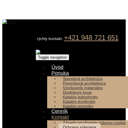
+421 948 721 651
rýchly kontakt:
Toggle navigation
Úvod
Ponuka
Stavebná architektúra
Pomníková architektúra
Vzorkovník materiálov
Doplnkový tovar
Katalóg jednohroby
Katalóg dvojhroby
Katalóg pomníky
Cenník
Kontakt
Zásady používania súborov cookie
Ochrana súkromia