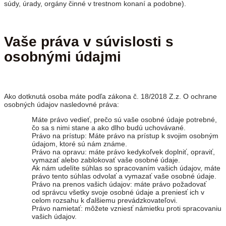
súdy, úrady, orgány činné v trestnom konaní a podobne).
Vaše práva v súvislosti s
osobnými údajmi
Ako dotknutá osoba máte podľa zákona č. 18/2018 Z.z. O ochrane
osobných údajov nasledovné práva:
Máte právo vedieť, prečo sú vaše osobné údaje potrebné,
čo sa s nimi stane a ako dlho budú uchovávané.
Právo na prístup: Máte právo na prístup k svojim osobným
údajom, ktoré sú nám známe.
Právo na opravu: máte právo kedykoľvek doplniť, opraviť,
vymazať alebo zablokovať vaše osobné údaje.
Ak nám udelíte súhlas so spracovaním vašich údajov, máte
právo tento súhlas odvolať a vymazať vaše osobné údaje.
Právo na prenos vašich údajov: máte právo požadovať
od správcu všetky svoje osobné údaje a preniesť ich v
celom rozsahu k ďalšiemu prevádzkovateľovi.
Právo namietať: môžete vzniesť námietku proti spracovaniu
vašich údajov.