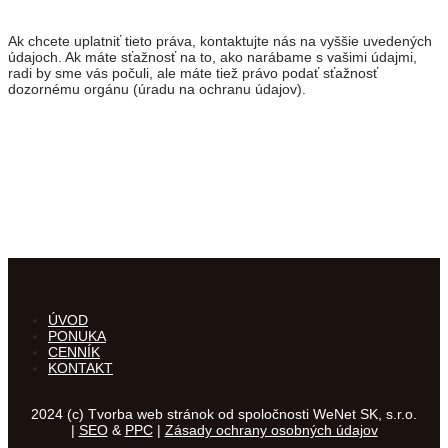
Ak chcete uplatniť tieto práva, kontaktujte nás na vyššie uvedených
údajoch. Ak máte sťažnosť na to, ako narábame s vašimi údajmi,
radi by sme vás počuli, ale máte tiež právo podať sťažnosť
dozornému orgánu (úradu na ochranu údajov).
ÚVOD
PONUKA
CENNÍK
KONTAKT
2024 (c) Tvorba web stránok od spoločnosti WeNet SK, s.r.o.
|
SEO
&
PPC
|
Zásady ochrany osobných údajov