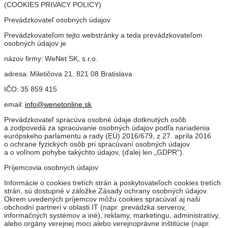
(COOKIES PRIVACY POLICY)
Prevádzkovateľ osobných údajov
Prevádzkovateľom tejto webstránky a teda prevádzkovateľom
osobných údajov je
názov firmy: WeNet SK, s.r.o.
adresa: Miletičova 21, 821 08 Bratislava
IČO:
35 859 415
email:
info@wenetonline.sk
Prevádzkovateľ spracúva osobné údaje dotknutých osôb
a zodpovedá za spracúvanie osobných údajov podľa nariadenia
európskeho parlamentu a rady (EÚ) 2016/679, z 27. apríla 2016
o ochrane fyzických osôb pri spracúvaní osobných údajov
a o voľnom pohybe takýchto údajov, (ďalej len „GDPR“).
Príjemcovia osobných údajov
Informácie o cookies tretích strán a poskytovateľoch cookies tretích
strán, sú dostupné v záložke Zásady ochrany osobných údajov.
Okrem uvedených príjemcov môžu cookies spracúvať aj naši
obchodní partneri v oblasti IT (napr. prevádzka serverov,
informačných systémov a iné), reklamy, marketingu, administratívy,
alebo orgány verejnej moci alebo verejnoprávne inštitúcie (napr.